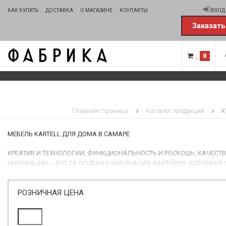
КАК КУПИТЬ
ДОСТАВКА
О МАГАЗИНЕ
КОНТАКТЫ
ВХОД
Заказать
0
Главная страница
Каталог продукции
К
МЕБЕЛЬ KARTELL ДЛЯ ДОМА В САМАРЕ
КРЕАТИВ И ТЕХНОЛОГИИ, ФУНКЦИОНАЛЬНОСТЬ И РОСКОШЬ, КАЧЕСТВ
ИННОВАЦИИ – ВОТ ТА ОСОБАЯ КОМБИНАЦИЯ ФАКТОРОВ, КОТОРАЯ В 
СТРАТЕГИЧЕСКИМ ПОДХОДОМ К ОРГАНИЗАЦИИ РАСПРЕДЕЛЕНИЯ ОБ
УСПЕХ МЕБЕЛИ KARTELL. ЯВЛЯЯСЬ ВЕДУЩЕЙ ДИЗАЙНЕРСКОЙ КОМПАН
РОЗНИЧНАЯ ЦЕНА
ПРЕДСТАВЛЯЕТ НА МЕЖДУНАРОДНОМ РЫНКЕ КОЛЛЕКЦИЮ, УНИКАЛЬ
ОРИГИНАЛЬНОСТЬЮ, РАЗНООБРАЗИЕМ И ДИАПАЗОНОМ ПРЕДЛАГАЕ
ВАРИАНТОВ. ОСНОВАННАЯ В 1949 Г., КОМПАНИЯ KARTELL ГОРДИТСЯ 
ИСТОРИЕЙ, МАСТЕРСКИ ОТРАЖЕННОЙ В УНИКАЛЬНОЙ ПО СВОЕЙ ОР