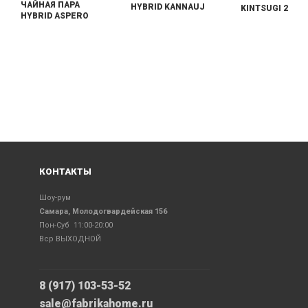
ЧАЙНАЯ ПАРА
HYBRID KANNAUJ
KINTSUGI 2
HYBRID ASPERO
КОНТАКТЫ
Шоу-рум
Самара, Молодогвардейская 156
Пон-Суб 11:00-20:00
Вср ВЫХОДНОЙ
8 (917) 103-53-52
sale@fabrikahome.ru