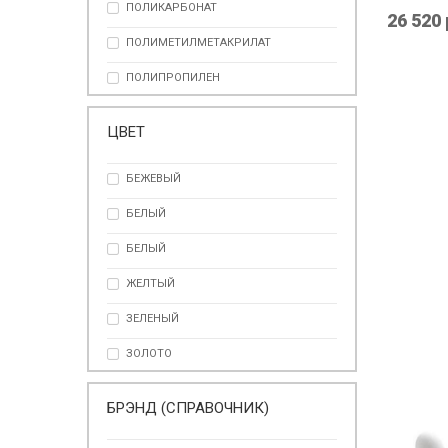
ПОЛИКАРБОНАТ
26 520 
ПОЛИМЕТИЛМЕТАКРИЛАТ
ПОЛИПРОПИЛЕН
ПОЛИСТОУН
ЦВЕТ
СМОЛА
БЕЖЕВЫЙ
СТЕКЛО
БЕЛЫЙ
ФАРФОР
БЕЛЫЙ
ЖЕЛТЫЙ
SELETTI
ЗЕЛЕНЫЙ
ЛАМПА 
ЗОЛОТО
12 770 
ЗОЛОТОЙ
БРЭНД (СПРАВОЧНИК)
КОРИЧНЕВЫЙ