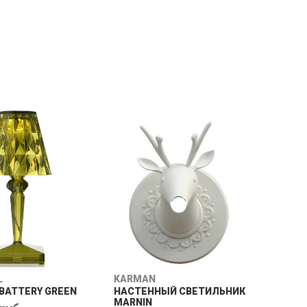
I
SELETTI
MOUSE LOP/GOLD
ЛАМПА MONKEY LAMP
STANDING
 руб.
41 850 руб.
L
KARMAN
BATTERY GREEN
НАСТЕННЫЙ СВЕТИЛЬНИК
MARNIN