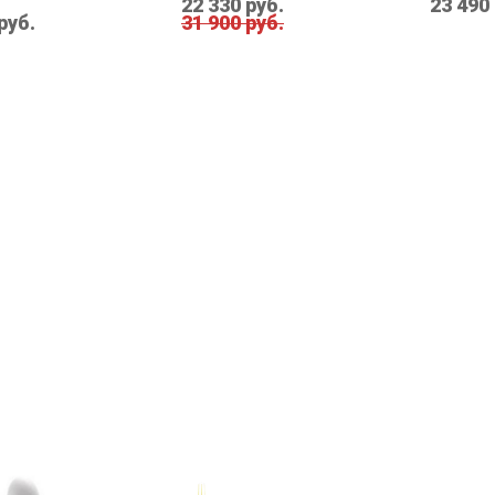
22 330 руб.
23 490
руб.
31 900 руб.
KARTELL
QEEBOO
MOUSE MAC/GOLD
НАСТОЛЬНАЯ ЛАМПА
ЛАМПА 
KARTELL TOY
OUTDOO
руб.
37 000 руб.
17 900