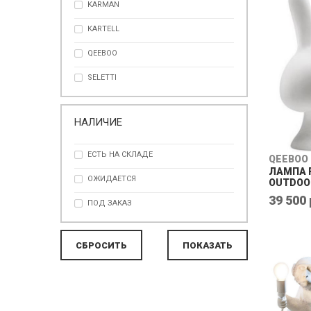
KARMAN
ОРАНЖЕВЫЙ
KARTELL
ПРОЗРАЧНЫЙ
QEEBOO
РОЗОВЫЙ
SELETTI
ЧЕРНЫЙ
НАЛИЧИЕ
ЕСТЬ НА СКЛАДЕ
QEEBOO
ЛАМПА 
ОЖИДАЕТСЯ
OUTDOOR
39 500 
ПОД ЗАКАЗ