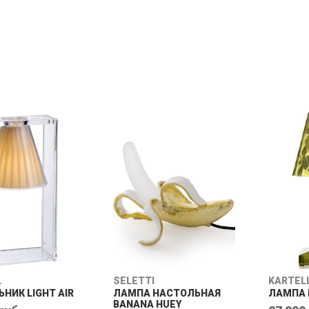
SELETTI
SELETT
НАСТОЛЬНАЯ
ЛАМПА ELEPHANT LAMP
ЛАМПА 
LOUIE
39 950 руб.
12 770
руб.
L
SELETTI
KARTEL
НИК LIGHT AIR
ЛАМПА НАСТОЛЬНАЯ
ЛАМПА 
BANANA HUEY