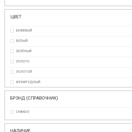
ЦВЕТ
БЕЖЕВЫЙ
БЕЛЫЙ
ЗЕЛЁНЫЙ
ЗОЛОТО
ЗОЛОТОЙ
ИЗУМРУДНЫЙ
КОРИЧНЕВЫЙ
БРЭНД (СПРАВОЧНИК)
МРАМОР
CHANDO
РОЗОВЫЙ
СЕРЕБРО
НАЛИЧИЕ