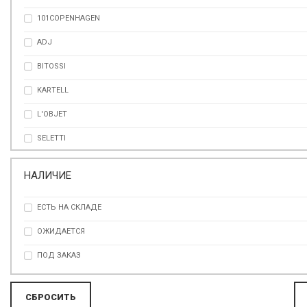
101COPENHAGEN
ЗОЛОТОЙ
ADJ
КОРИЧНЕВЫЙ
BITOSSI
ОЛИВКОВЫЙ
KARTELL
ОРАНЖЕВЫЙ
L'OBJET
ПЕСОЧНЫЙ
SELETTI
РАЗНОЦВЕТНЫЙ
VISTA ALEGRE
РОЗОВЫЙ
НАЛИЧИЕ
СЕРЕБРО
ЕСТЬ НА СКЛАДЕ
СЕРЕБРЯНЫЙ
ОЖИДАЕТСЯ
СЕРЫЙ
ПОД ЗАКАЗ
СИНИЙ
ТЕМНО-КОРИЧНЕВЫЙ