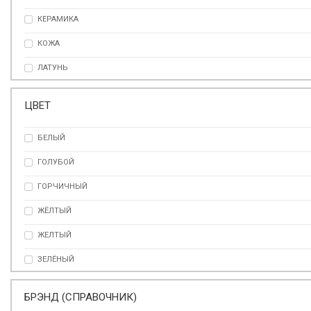
КЕРАМИКА
КОЖА
ЛАТУНЬ
МОРСКАЯ РАКОВИНА
ЦВЕТ
ПОЛИМЕТИЛМЕТАКРИЛАТ
БЕЛЫЙ
СЕРЕБРИСТЫЙ ТРАВЕРТИН
ГОЛУБОЙ
СМОЛА
ГОРЧИЧНЫЙ
СТАЛЬ 24К
ЖЁЛТЫЙ
ФАРФОР
ЖЕЛТЫЙ
ЗЕЛЁНЫЙ
ЗЕЛЕНЫЙ
БРЭНД (СПРАВОЧНИК)
ЗОЛОТО