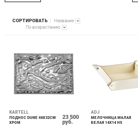
ФИОЛЕОВЫЙ
ФИОЛЕТОВЫЙ
СОРТИРОВАТЬ
Название
ХРОМИРОВАННЫЙ
По возрастанию
ЧЕРНЫЙ
KARTELL
ADJ
23 500
ПОДНОС DUNE 46Х32СМ
МЕЛОЧНИЦА МАЛАЯ
руб.
ХРОМ
БЕЛАЯ 14X14 H5