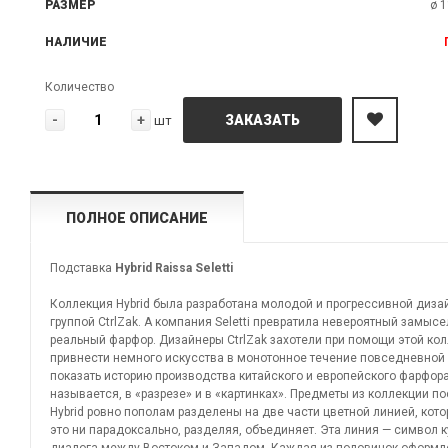
РАЗМЕР
ø 1
НАЛИЧИЕ
Количество
-
+
ЗАКАЗАТЬ
шт
ПОЛНОЕ ОПИСАНИЕ
Подставка
Hybrid Raissa
Seletti
Коллекция Hybrid была разработана молодой и прогрессивной диза
группой СtrlZak. А компания Seletti превратила невероятный замысе
реальный фарфор. Дизайнеры СtrlZak захотели при помощи этой ко
привнести немного искусства в монотонное течение повседневной
показать историю производства китайского и европейского фарфора
называется, в «разрезе» и в «картинках». Предметы из коллекции п
Hybrid ровно пополам разделены на две части цветной линией, кото
это ни парадоксально, разделяя, объединяет. Эта линия — символ к