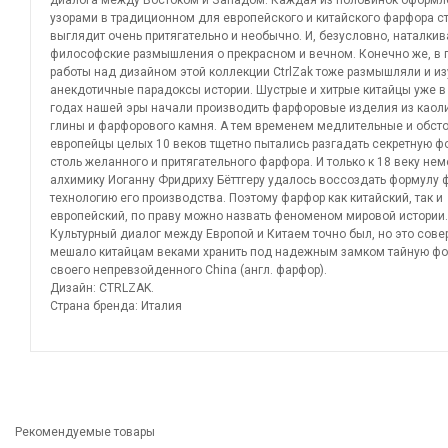
диалога между Востоком и Западом. Каждая из половинок оформл
узорами в традиционном для европейского и китайского фарфора ст
выглядит очень притягательно и необычно. И, безусловно, наталкив
философские размышления о прекрасном и вечном. Конечно же, в 
работы над дизайном этой коллекции CtrlZak тоже размышляли и и
анекдотичные парадоксы истории. Шустрые и хитрые китайцы уже в 
годах нашей эры начали производить фарфоровые изделия из каол
глины и фарфорового камня. А тем временем медлительные и обст
европейцы целых 10 веков тщетно пытались разгадать секретную ф
столь желанного и притягательного фарфора. И только к 18 веку не
алхимику Иоганну Фридриху Бёттгеру удалось воссоздать формулу 
технологию его производства. Поэтому фарфор как китайский, так и
европейский, по праву можно назвать феноменом мировой истории.
Культурный диалог между Европой и Китаем точно был, но это сов
мешало китайцам веками хранить под надежным замком тайную ф
своего непревзойденного China (англ. фарфор).
Дизайн: CTRLZAK.
Страна бренда: Италия
Рекомендуемые товары