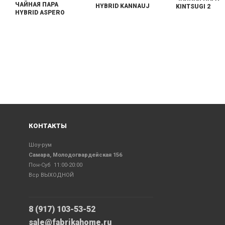
ЧАЙНАЯ ПАРА
HYBRID KANNAUJ
KINTSUGI 2
HYBRID ASPERO
КОНТАКТЫ
Шоу-рум
Самара, Молодогвардейская 156
Пон-Суб 11:00-20:00
Вср ВЫХОДНОЙ
8 (917) 103-53-52
sale@fabrikahome.ru