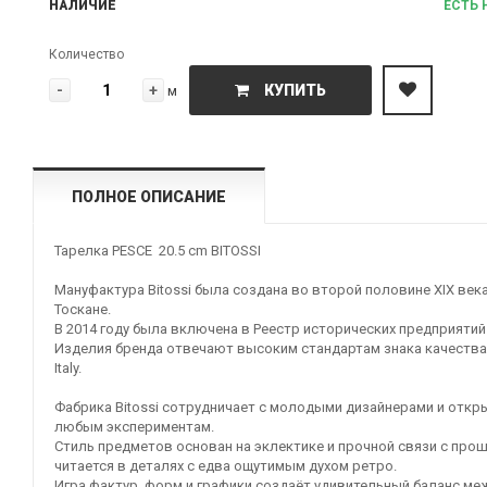
НАЛИЧИЕ
ЕСТЬ 
Количество
-
+
КУПИТЬ
м
ПОЛНОЕ ОПИСАНИЕ
Тарелка PESCE 20.5 cm BITOSSI
Мануфактура Bitossi была создана во второй половине XIX века
Тоскане.
В 2014 году была включена в Реестр исторических предприятий
Изделия бренда отвечают высоким стандартам знака качества
Italy.
Фабрика Bitossi сотрудничает с молодыми дизайнерами и откр
любым экспериментам.
Стиль предметов основан на эклектике и прочной связи с про
читается в деталях с едва ощутимым духом ретро.
Игра фактур, форм и графики создаёт удивительный баланс ме