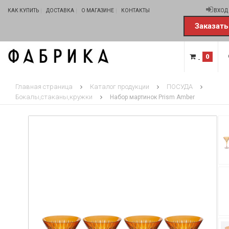
КАК КУПИТЬ
ДОСТАВКА
О МАГАЗИНЕ
КОНТАКТЫ
ВХОД
Заказать
0
Главная страница
Каталог продукции
ПОСУДА
Бокалы,стаканы,кружки
Набор мартинок Prism Amber