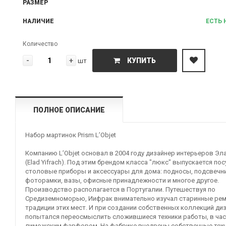
РАЗМЕР
НАЛИЧИЕ
ЕСТЬ 
Количество
-
+
КУПИТЬ
шт
ПОЛНОЕ ОПИСАНИЕ
Набор мартинок Prism L’Objet
Компанию L’Objet основал в 2004 году дизайнер интерьеров Э
(Elad Yifrach). Под этим брендом класса "люкс" выпускается пос
столовые приборы и аксессуары для дома: подносы, подсвечни
фоторамки, вазы, офисные принадлежности и многое другое.
Производство располагается в Португалии. Путешествуя по
Средиземноморью, Иифрак внимательно изучал старинные ре
традиции этих мест. И при создании собственных коллекций ди
попытался переосмыслить сложившиеся техники работы, в час
лиможским фарфором. На фабрике внедрены собственные техн