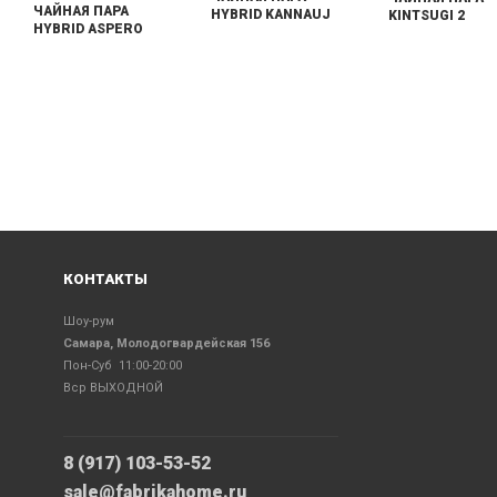
ЧАЙНАЯ ПАРА
HYBRID KANNAUJ
KINTSUGI 2
HYBRID ASPERO
КОНТАКТЫ
Шоу-рум
Самара, Молодогвардейская 156
Пон-Суб 11:00-20:00
Вср ВЫХОДНОЙ
8 (917) 103-53-52
sale@fabrikahome.ru