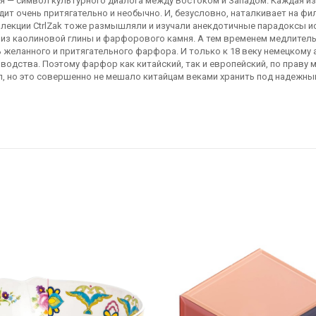
ния — символ культурного диалога между Востоком и Западом. Каждая 
дит очень притягательно и необычно. И, безусловно, наталкивает на 
ллекции CtrlZak тоже размышляли и изучали анекдотичные парадоксы ис
из каолиновой глины и фарфорового камня. А тем временем медлитель
желанного и притягательного фарфора. И только к 18 веку немецкому 
водства. Поэтому фарфор как китайский, так и европейский, по праву
л, но это совершенно не мешало китайцам веками хранить под надежн