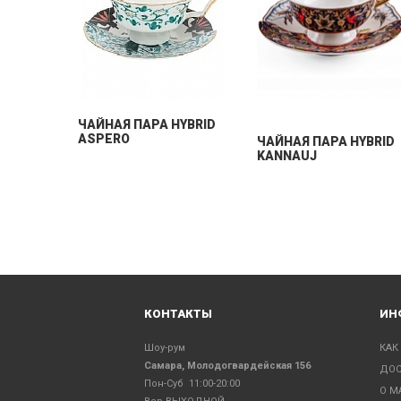
ЧАЙНАЯ ПАРА HYBRID
ASPERO
ЧАЙНАЯ ПАРА HYBRID
KANNAUJ
КОНТАКТЫ
ИН
Шоу-рум
КАК
Самара, Молодогвардейская 156
ДОС
Пон-Суб 11:00-20:00
О М