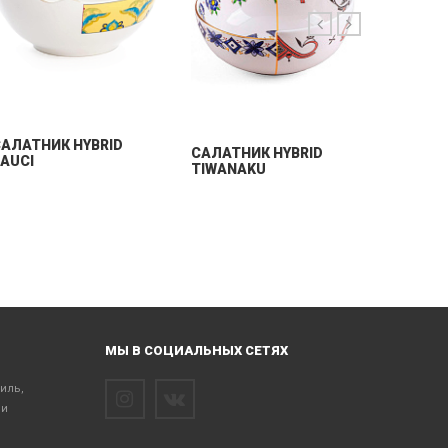
GRANDP
АЛАТНИК HYBRID
CАЛАТНИК HYBRID
AUCI
TIWANAKU
МЫ В СОЦИАЛЬНЫХ СЕТЯХ
тиль,
 и