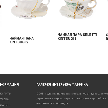
ЧАЙНАЯ ПАРА SELETTI
C
ЧАЙНАЯ ПАРА
KINTSUGI 3
B
KINTSUGI 2
ФОРМАЦИЯ
ГАЛЕРЕЯ ИНТЕРЬЕРА ФАБРИКА
 КУПИТЬ
С 2011 года мы привозим мебель, свет, декор, текс
украшения и парфюмерию от ведущих европейских
ТАВКА
американских брендов.
АГАЗИНЕ