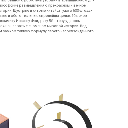
из половинок оформлена узорами в традиционном для
философские размышления о прекрасном и вечном.
тории. Шустрые и хитрые китайцы уже в 600-х годах
ные и обстоятельные европейцы целых 10 веков
алхимику Иоганну Фридриху Бёттгеру удалось
 можно назвать феноменом мировой истории. Ведь
ым замком тайную формулу своего непревзойденного