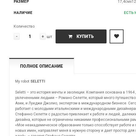
РАЗМЕР
17,4смх1
НАЛИЧИЕ
ЕСТЬ 
Количество
-
+
КУПИТЬ
шт
ПОЛНОЕ ОПИСАНИЕ
My robot
SELETTI
Seletti – это история мечты и эволюции. Компания основана в 1964
увлеченными людьми – Романо Селетти, который много путешество
Азии, и Луиджи Джолио, экспертом в международном бизнесе. Сегод
работает с молодыми итальянскими и международными дизайнера
Стефанно Селетти с радостью привлекает к работе и людей, далеких
дизайна, которые не ограничены никакими профессиональными ра
«Мое неакадемическое образование только способствует работе и 
новых имен, направляет меня в нужную сторону и дает простор для