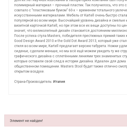
долгих лет научных изысканий в лабораториях компании был получ
полимерный материал – прочный пластик. Так получилось, что это 
совпало с "пластиковым бумом" 60-х – временем тотального увлеч
искусственными материалами. Мебель от Kartell очень быстро стал
популярной во всем мире. Высочайший уровень дизайна и смелые 
визитной карточкой Kartell, но при этом все их вещи доступны по це
значит, что великолепный дизайн становится достоянием миллион
После успеха стула Masters, победителя престижных премий таких к
Good Design Award 2010 и the Gold Dot Award 2013, который уже ста
стиля во всем мире, Kartell предлагает версию табурета. Ножки удли
сиденье, сделали меньше, но мы всё ещё можем увидеть ту же стру
графического дизайна с сплетёнными линиями трех знаменитых сту
которые оставили свой след в истории дизайна. Идеален для дома 
общественном помещении. Masters Stool будет также отлично смотр
открытом воздухе.
Страна-Производитель:
Италия
Элемент не найден!