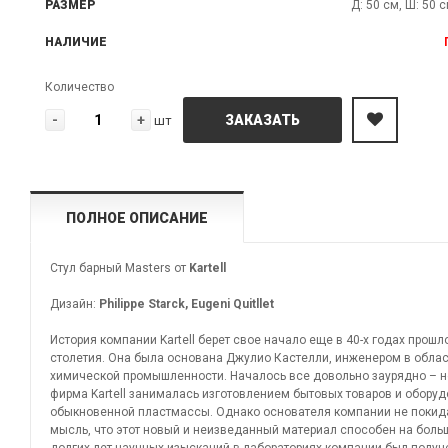
РАЗМЕР
Д: 50 см, Ш: 50 с
НАЛИЧИЕ
Количество
-
+
ЗАКАЗАТЬ
шт
ПОЛНОЕ ОПИСАНИЕ
Стул барный Masters от
Kartell
Дизайн:
Philippe Starck, Eugeni Quitllet
История компании Kartell берет свое начало еще в 40-х годах прошл
столетия. Она была основана Джулио Кастелли, инженером в обла
химической промышленности. Началось все довольно заурядно – 
фирма Kartell занималась изготовлением бытовых товаров и оборуд
обыкновенной пластмассы. Однако основателя компании не покид
мысль, что этот новый и неизведанный материал способен на боль