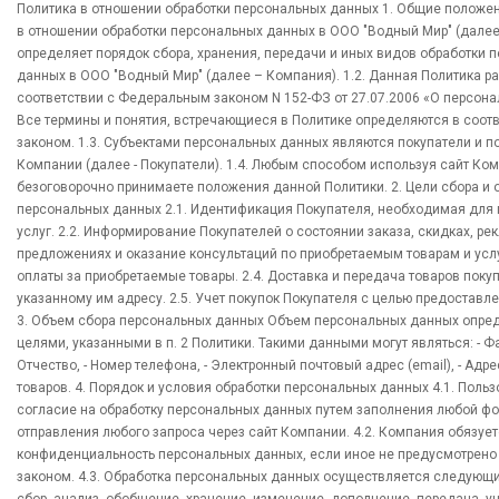
Политика в отношении обработки персональных данных 1. Общие положен
в отношении обработки персональных данных в ООО "Водный Мир" (далее
определяет порядок сбора, хранения, передачи и иных видов обработки 
данных в ООО "Водный Мир" (далее – Компания). 1.2. Данная Политика ра
соответствии с Федеральным законом N 152-ФЗ от 27.07.2006 «О персона
Все термины и понятия, встречающиеся в Политике определяются в соотв
законом. 1.3. Субъектами персональных данных являются покупатели и п
Компании (далее - Покупатели). 1.4. Любым способом используя сайт Ко
безоговорочно принимаете положения данной Политики. 2. Цели сбора и 
персональных данных 2.1. Идентификация Покупателя, необходимая для
услуг. 2.2. Информирование Покупателей о состоянии заказа, скидках, р
предложениях и оказание консультаций по приобретаемым товарам и услу
оплаты за приобретаемые товары. 2.4. Доставка и передача товаров поку
указанному им адресу. 2.5. Учет покупок Покупателя с целью предоставл
3. Объем сбора персональных данных Объем персональных данных опре
целями, указанными в п. 2 Политики. Такими данными могут являться: - Ф
Отчество, - Номер телефона, - Электронный почтовый адрес (email), - Адр
товаров. 4. Порядок и условия обработки персональных данных 4.1. Польз
согласие на обработку персональных данных путем заполнения любой ф
отправления любого запроса через сайт Компании. 4.2. Компания обязует
конфиденциальность персональных данных, если иное не предусмотрен
законом. 4.3. Обработка персональных данных осуществляется следующ