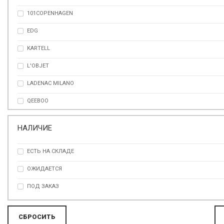
101COPENHAGEN
ПРОЗРАЧНЫЙ
EDG
РОЗОВЫЙ
KARTELL
СЕРЕБРО
L'OBJET
СЕРЫЙ
LADENAC MILANO
ТЕМНО-КОРИЧНЕВЫЙ
QEEBOO
ФИОЛЕТОВЫЙ
SELETTI
ХРОМ
НАЛИЧИЕ
VISTA ALEGRE
ЧЁРНЫЙ
ЕСТЬ НА СКЛАДЕ
ЧЕРНЫЙ
ОЖИДАЕТСЯ
ПОД ЗАКАЗ