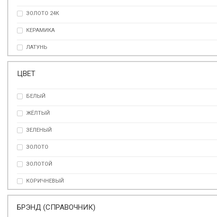
ЗОЛОТО 24К
КЕРАМИКА
ЛАТУНЬ
ЛИМОЖСКИЙ ФАРФОР
ЦВЕТ
СМОЛА
БЕЛЫЙ
СТЕКЛО
ЖЁЛТЫЙ
ХРУСТАЛЬ
ЗЕЛЕНЫЙ
ЗОЛОТО
ЗОЛОТОЙ
КОРИЧНЕВЫЙ
КРАСНЫЙ
БРЭНД (СПРАВОЧНИК)
ОРАНЖЕВЫЙ