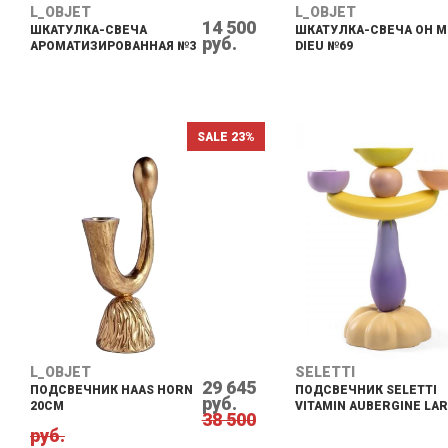
L_OBJET
L_OBJET
14 500
ШКАТУЛКА-СВЕЧА
ШКАТУЛКА-СВЕЧА OH 
руб.
АРОМАТИЗИРОВАННАЯ №3
DIEU №69
SALE 23%
L_OBJET
SELETTI
29 645
ПОДСВЕЧНИК HAAS HORN
ПОДСВЕЧНИК SELETTI
руб.
20CM
VITAMIN AUBERGINE LA
38 500
руб.