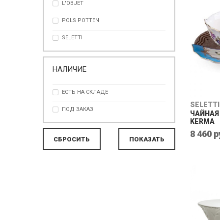
L'OBJET
КРАСНЫЙ
POLS POTTEN
ОРАНЖЕВЫЙ
SELETTI
РОЗОВЫЙ
СИНИЙ
НАЛИЧИЕ
ФИОЛЕТОВЫЙ
ЧЁРНЫЙ
ЕСТЬ НА СКЛАДЕ
SELETTI
ЧЕРНЫЙ
ПОД ЗАКАЗ
ЧАЙНАЯ 
KERMA
8 460 р