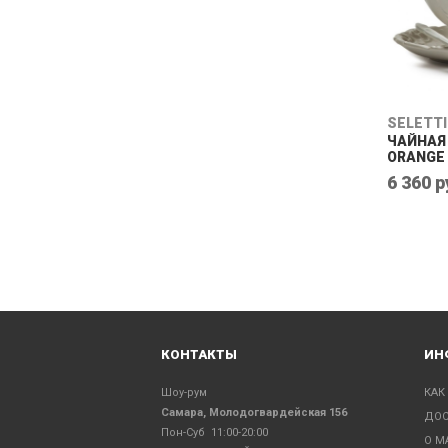
SELETTI
ЧАЙНАЯ 
ORANGE
6 360 р
КОНТАКТЫ
ИН
Шоу-рум
КАК
Самара, Молодогвардейская 156
ДОС
Пон-Суб 11:00-20:00
О М