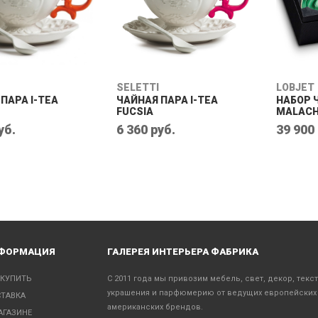
SELETTI
LOBJET
ПАРА I-TEA
ЧАЙНАЯ ПАРА I-TEA
НАБОР 
FUCSIA
MALACH
уб.
6 360 руб.
39 900
ФОРМАЦИЯ
ГАЛЕРЕЯ ИНТЕРЬЕРА ФАБРИКА
 КУПИТЬ
С 2011 года мы привозим мебель, свет, декор, текс
украшения и парфюмерию от ведущих европейских
ТАВКА
американских брендов.
АГАЗИНЕ