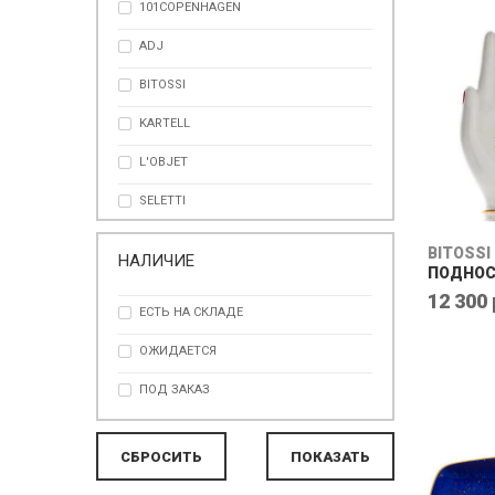
101COPENHAGEN
ЗОЛОТОЙ
ADJ
КОРИЧНЕВЫЙ
BITOSSI
ОЛИВКОВЫЙ
KARTELL
ОРАНЖЕВЫЙ
L'OBJET
ПЕСОЧНЫЙ
SELETTI
РАЗНОЦВЕТНЫЙ
VISTA ALEGRE
РОЗОВЫЙ
BITOSSI
НАЛИЧИЕ
ПОДНОС
СЕРЕБРО
12 300 
ЕСТЬ НА СКЛАДЕ
СЕРЕБРЯНЫЙ
ОЖИДАЕТСЯ
СЕРЫЙ
ПОД ЗАКАЗ
СИНИЙ
ТЕМНО-КОРИЧНЕВЫЙ
ФИОЛЕОВЫЙ