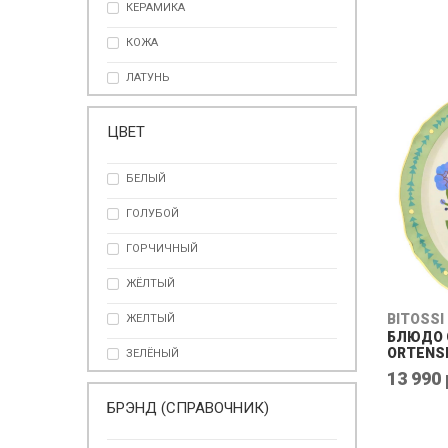
КЕРАМИКА
КОЖА
ЛАТУНЬ
МОРСКАЯ РАКОВИНА
ЦВЕТ
ПОЛИМЕТИЛМЕТАКРИЛАТ
БЕЛЫЙ
СЕРЕБРИСТЫЙ ТРАВЕРТИН
ГОЛУБОЙ
СМОЛА
ГОРЧИЧНЫЙ
СТАЛЬ 24К
ЖЁЛТЫЙ
ФАРФОР
BITOSSI
ЖЕЛТЫЙ
БЛЮДО 
ORTENS
ЗЕЛЁНЫЙ
13 990 
ЗЕЛЕНЫЙ
БРЭНД (СПРАВОЧНИК)
ЗОЛОТО