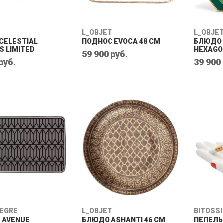
L_OBJET
L_OBJE
CELESTIAL
ПОДНОС EVOCA 48 СМ
БЛЮДО 
S LIMITED
HEXAGO
59 900 руб.
руб.
39 900
LEGRE
L_OBJET
BITOSSI
 AVENUE
БЛЮДО ASHANTI 46 СМ
ПЕПЕЛЬ