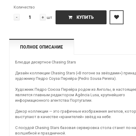
Количество
-
+
КУПИТЬ
шт
ПОЛНОЕ ОПИСАНИЕ
Блюдце десертное Chasing Stars
Дизайн коллекции Chasing Stars («В погоне за звёздами») прин
художнику Педро Соуза Перейра (Pedro Sousa Pereira).
Художник Педро Союза Перейра родом из Анголы, в настояще
является главным редактором Agência Lusa, крупнейшего
информационного агентства Португалии.
Декор коллекции — это графичные изображения ангелов, кото
выступают в качестве «хранителей» звёзд на небе.
С посудой Chasing Stars базовая сервировка стола станет по-
волшебной и праздничной.