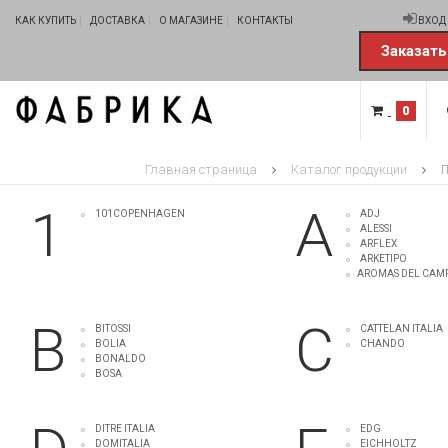
КАК КУПИТЬ
ДОСТАВКА
О МАГАЗИНЕ
КОНТАКТЫ
ВХОД
Заказать
0
Главная страница
Каталог продукции
П
1
A
101COPENHAGEN
ADJ
ALESSI
ARFLEX
ARKETIPO
AROMAS DEL CAM
B
C
BITOSSI
CATTELAN ITALIA
BOLIA
CHANDO
BONALDO
BOSA
DITRE ITALIA
EDG
DOMITALIA
EICHHOLTZ