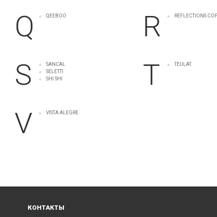
Q
R
QEEBOO
REFLECTIONS C
S
T
SANCAL
TEULAT
SELETTI
SHI SHI
V
VISTA ALEGRE
КОНТАКТЫ