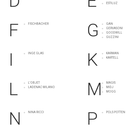
D
E
ESTILUZ
F
G
FISCHBACHER
GAN
GERVASONI
GOODWILL
GUZZINI
I
K
INGE GLAS
KARMAN
KARTELL
L
M
L'OBJET
MAGIS
LADENAC MILANO
MIDJ
MOGG
N
P
NINA RICCI
POLS POTTEN