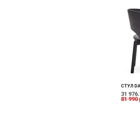
СТУЛ D
31 976.
81 990 