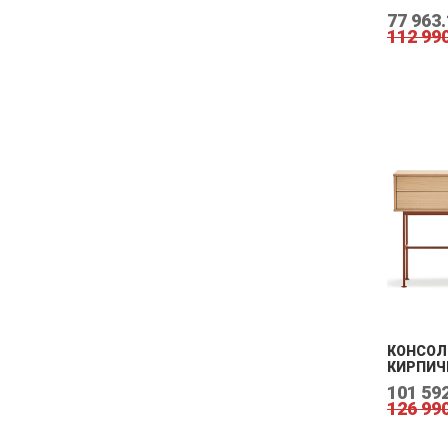
77 963.
112 990
КОНСОЛЬ
КИРПИЧ
101 592
126 990