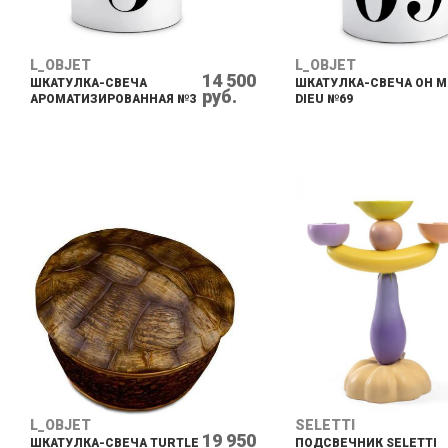
L_OBJET
L_OBJET
14 500
ШКАТУЛКА-СВЕЧА
ШКАТУЛКА-СВЕЧА OH 
руб.
АРОМАТИЗИРОВАННАЯ №3
DIEU №69
L_OBJET
SELETTI
19 950
ШКАТУЛКА-СВЕЧА TURTLE
ПОДСВЕЧНИК SELETTI