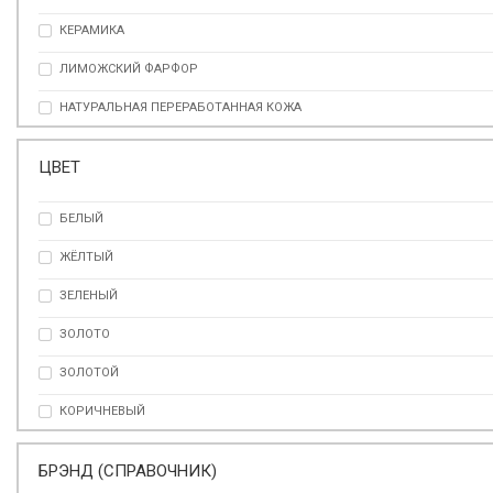
КЕРАМИКА
ЛИМОЖСКИЙ ФАРФОР
НАТУРАЛЬНАЯ ПЕРЕРАБОТАННАЯ КОЖА
ПЛЕКСИГЛАС
ЦВЕТ
СМОЛА
БЕЛЫЙ
СТЕКЛО
ЖЁЛТЫЙ
ФАРФОР
ЗЕЛЕНЫЙ
ФАРФОР
ЗОЛОТО
ЗОЛОТОЙ
КОРИЧНЕВЫЙ
КРАСНЫЙ
БРЭНД (СПРАВОЧНИК)
ОРАНЖЕВЫЙ