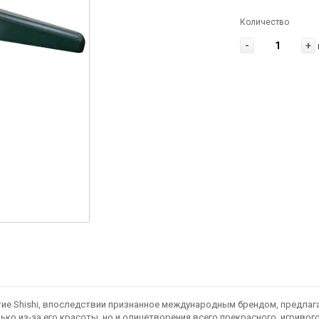
Количество
-
+
тие Shishi, впоследствии признанное международным брендом, предла
ько из-за его красоты, но и олицетворения всего прекрасного, игриво