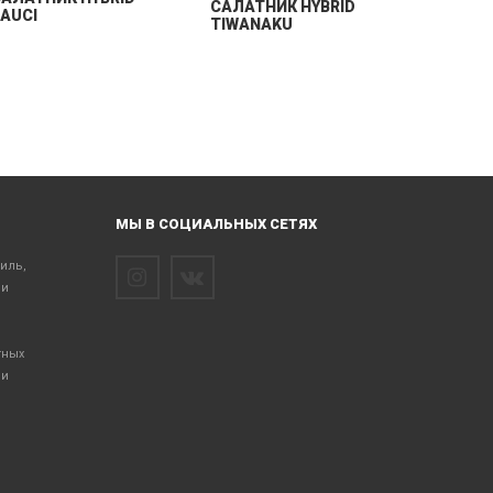
CАЛАТНИК HYBRID
AUCI
TIWANAKU
МЫ В СОЦИАЛЬНЫХ СЕТЯХ
тиль,
 и
тных
 и