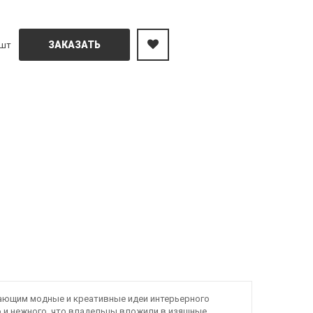
ЗАКАЗАТЬ
шт
гающим модные и креативные идеи интерьерного
го и нежного, что владельцы вложили в изящные