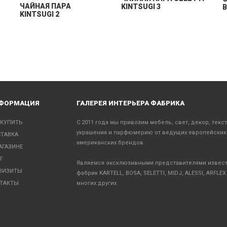
ЧАЙНАЯ ПАРА
KINTSUGI 3
B
KINTSUGI 2
ФОРМАЦИЯ
ГАЛЕРЕЯ ИНТЕРЬЕРА ФАБРИКА
 КУПИТЬ
С 2011 года мы привозим мебель, свет, декор, текс
украшения и парфюмерию от ведущих европейских
ТАВКА
американских брендов.
АГАЗИНЕ
Г
Являемся эксклюзивными представителями извес
ВИЗИТЫ
фабрик KARTELL, BOSA, SELETTI, MIDJ, ALESSI, ARFLEX
ТАКТЫ
многих других