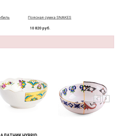
обиль
Поясная сумка SNAKES
10 820 руб.
GRANDP
АЛАТНИК HYBRID