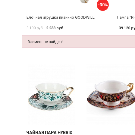
-30%
Елочная игрушка пианино GOODWILL
Лампа "R
2 233 руб.
39 120 р
3 190 руб.
Элемент не найден!
ЧАЙНАЯ ПАРА HYBRID