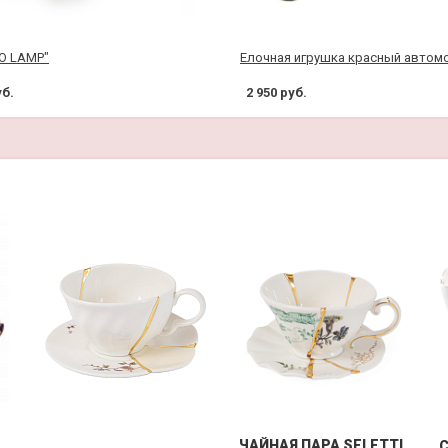
IO LAMP"
Елочная игрушка красный автом
уб.
2 950 руб.
ЧАЙНАЯ ПАРА SELETTI
C