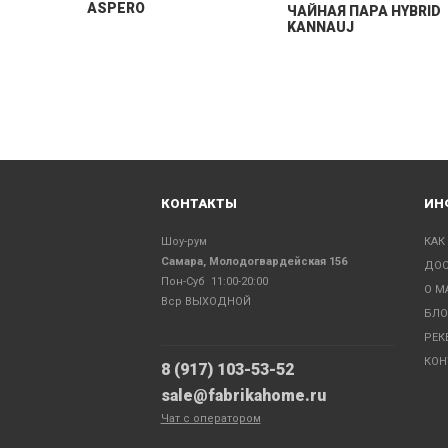
ASPERO
ЧАЙНАЯ ПАРА HYBRID
KANNAUJ
КОНТАКТЫ
ИН
Шоу-рум
КАК
Самара, Молодогвардейская 156
ДОС
Пон-Суб 11:00-20:00
О М
Вср ВЫХОДНОЙ
БЛО
РЕК
КОН
8 (917) 103-53-52
sale@fabrikahome.ru
Чат с оператором