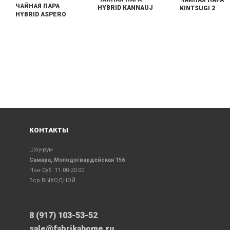
ЧАЙНАЯ ПАРА
ЧАЙНАЯ ПАРА
HYBRID KANNAUJ
KINTSUGI 2
HYBRID ASPERO
КОНТАКТЫ
Шоу-рум
Самара, Молодогвардейская 156
Пон-Суб 11:00-20:00
Вср ВЫХОДНОЙ
8 (917) 103-53-52
sale@fabrikahome.ru