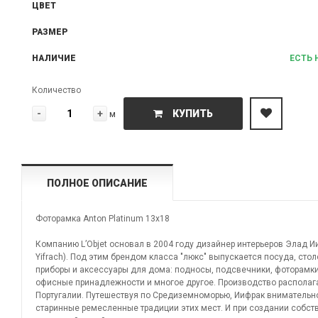
ЦВЕТ
РАЗМЕР
НАЛИЧИЕ
ЕСТЬ 
Количество
-
+
КУПИТЬ
м
ПОЛНОЕ ОПИСАНИЕ
Фоторамка Anton Platinum 13x18
Компанию L’Objet основал в 2004 году дизайнер интерьеров Элад Ии
Yifrach). Под этим брендом класса "люкс" выпускается посуда, сто
приборы и аксессуары для дома: подносы, подсвечники, фоторамки
офисные принадлежности и многое другое. Производство располаг
Португалии. Путешествуя по Средиземноморью, Иифрак внимательн
старинные ремесленные традиции этих мест. И при создании собст