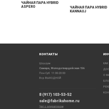
ЧАЙНАЯ ПАРА HYBRID
ASPERO
ЧАЙНАЯ ПАРА HYBRID
KANNAUJ
КОНТАКТЫ
ИН
Шоу-рум
КАК
Самара, Молодогвардейская 156
ДОС
Пон-Суб 11:00-20:00
О М
Вср ВЫХОДНОЙ
БЛО
РЕК
КОН
8 (917) 103-53-52
sale@fabrikahome.ru
Чат с оператором