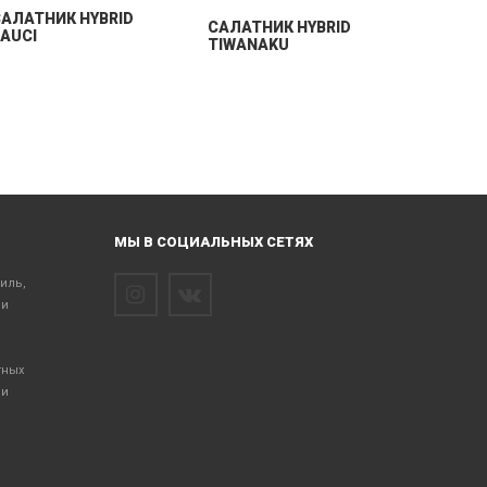
GRANDP
АЛАТНИК HYBRID
CАЛАТНИК HYBRID
AUCI
TIWANAKU
МЫ В СОЦИАЛЬНЫХ СЕТЯХ
тиль,
 и
тных
 и