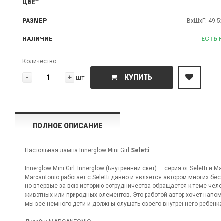
ЦВЕТ
РАЗМЕР
ВхШхГ: 49.5
НАЛИЧИЕ
ЕСТЬ 
Количество
-
+
КУПИТЬ
шт
ПОЛНОЕ ОПИСАНИЕ
Настольная лампа Innerglow Mini Girl
Seletti
Innerglow Mini Girl. Innerglow (Внутренний свет) — серия от Seletti и M
Marcantonio работает с Seletti давно и является автором многих бе
но впервые за всю историю сотрудничества обращается к теме чело
животных или природных элементов. Это работой автор хочет напом
мы все немного дети и должны слушать своего внутреннего ребенк