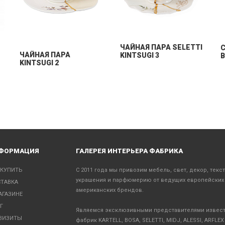
ЧАЙНАЯ ПАРА SELETTI
C
ЧАЙНАЯ ПАРА
KINTSUGI 3
B
KINTSUGI 2
ФОРМАЦИЯ
ГАЛЕРЕЯ ИНТЕРЬЕРА ФАБРИКА
 КУПИТЬ
С 2011 года мы привозим мебель, свет, декор, текс
украшения и парфюмерию от ведущих европейских
ТАВКА
американских брендов.
АГАЗИНЕ
Г
Являемся эксклюзивными представителями извес
ВИЗИТЫ
фабрик KARTELL, BOSA, SELETTI, MIDJ, ALESSI, ARFLEX