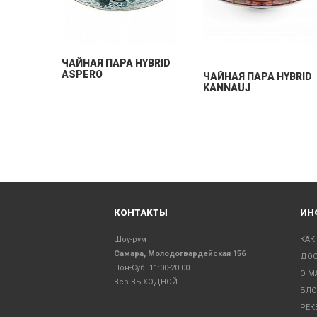
ЧАЙНАЯ ПАРА HYBRID
ASPERO
ЧАЙНАЯ ПАРА HYBRID
KANNAUJ
КОНТАКТЫ
ИН
Шоу-рум
КАК
Самара, Молодогвардейская 156
ДОС
Пон-Суб 11:00-20:00
О М
Вср ВЫХОДНОЙ
БЛО
РЕК