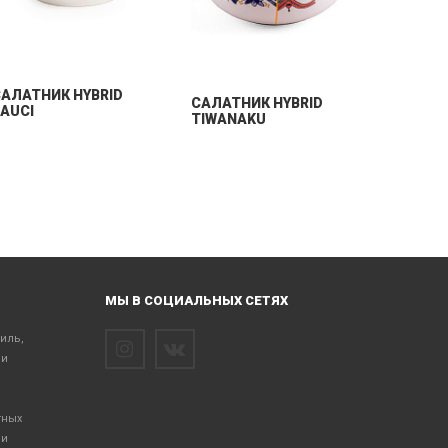
GRANDP
АЛАТНИК HYBRID
CАЛАТНИК HYBRID
AUCI
TIWANAKU
МЫ В СОЦИАЛЬНЫХ СЕТЯХ
тиль,
 и
тных
 и