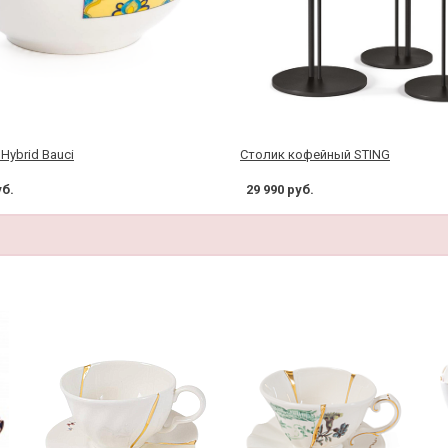
Hybrid Bauci
Столик кофейный STING
уб.
29 990 руб.