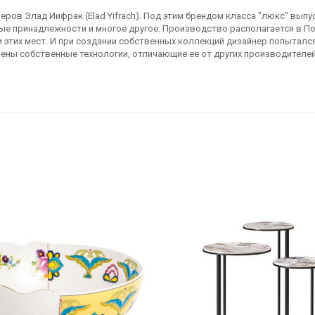
ьеров Элад Иифрак (Elad Yifrach). Под этим брендом класса "люкс" вып
ные принадлежности и многое другое. Производство располагается в П
 этих мест. И при создании собственных коллекций дизайнер попытал
ены собственные технологии, отличающие ее от других производителе