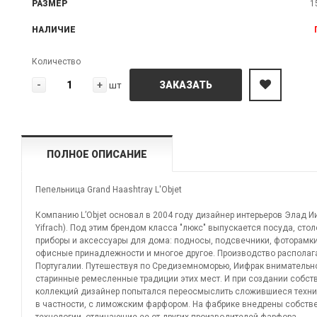
РАЗМЕР
1
НАЛИЧИЕ
Количество
-
+
ЗАКАЗАТЬ
шт
ПОЛНОЕ ОПИСАНИЕ
Пепельница Grand Haashtray L'Objet
Компанию L’Objet основал в 2004 году дизайнер интерьеров Элад Ии
Yifrach). Под этим брендом класса "люкс" выпускается посуда, сто
приборы и аксессуары для дома: подносы, подсвечники, фоторамки
офисные принадлежности и многое другое. Производство располаг
Португалии. Путешествуя по Средиземноморью, Иифрак внимательн
старинные ремесленные традиции этих мест. И при создании собст
коллекций дизайнер попытался переосмыслить сложившиеся техни
в частности, с лиможским фарфором. На фабрике внедрены собств