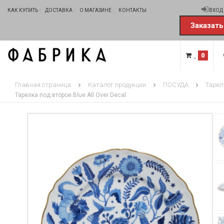
КАК КУПИТЬ
ДОСТАВКА
О МАГАЗИНЕ
КОНТАКТЫ
ВХОД
Заказать
0
Главная страница
Каталог продукции
ПОСУДА
Тарел
Тарелка под второе Blue All Over Decal